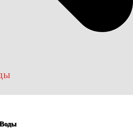
ды
 Воды