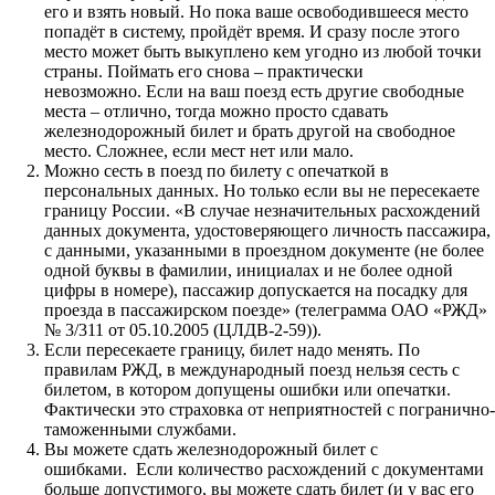
его и взять новый. Но пока ваше освободившееся место
попадёт в систему, пройдёт время. И сразу после этого
место может быть выкуплено кем угодно из любой точки
страны. Поймать его снова – практически
невозможно. Если на ваш поезд есть другие свободные
места – отлично, тогда можно просто сдавать
железнодорожный билет и брать другой на свободное
место. Сложнее, если мест нет или мало.
Можно сесть в поезд по билету с опечаткой в
персональных данных. Но только если вы не пересекаете
границу России. «В случае незначительных расхождений
данных документа, удостоверяющего личность пассажира,
с данными, указанными в проездном документе (не более
одной буквы в фамилии, инициалах и не более одной
цифры в номере), пассажир допускается на посадку для
проезда в пассажирском поезде» (телеграмма ОАО «РЖД»
№ 3/311 от 05.10.2005 (ЦЛДВ-2-59)).
Если пересекаете границу, билет надо менять. По
правилам РЖД, в международный поезд нельзя сесть с
билетом, в котором допущены ошибки или опечатки.
Фактически это страховка от неприятностей с погранично-
таможенными службами.
Вы можете сдать железнодорожный билет с
ошибками. Если количество расхождений с документами
больше допустимого, вы можете сдать билет (и у вас его