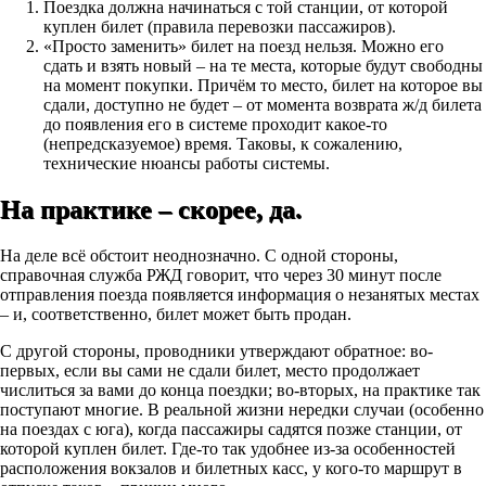
Поездка должна начинаться с той станции, от которой
куплен билет (правила перевозки пассажиров).
«Просто заменить» билет на поезд нельзя. Можно его
сдать и взять новый – на те места, которые будут свободны
на момент покупки. Причём то место, билет на которое вы
сдали, доступно не будет – от момента возврата ж/д билета
до появления его в системе проходит какое-то
(непредсказуемое) время. Таковы, к сожалению,
технические нюансы работы системы.
На практике – скорее, да.
На деле всё обстоит неоднозначно. С одной стороны,
справочная служба РЖД говорит, что через 30 минут после
отправления поезда появляется информация о незанятых местах
– и, соответственно, билет может быть продан.
С другой стороны, проводники утверждают обратное: во-
первых, если вы сами не сдали билет, место продолжает
числиться за вами до конца поездки; во-вторых, на практике так
поступают многие. В реальной жизни нередки случаи (особенно
на поездах с юга), когда пассажиры садятся позже станции, от
которой куплен билет. Где-то так удобнее из-за особенностей
расположения вокзалов и билетных касс, у кого-то маршрут в