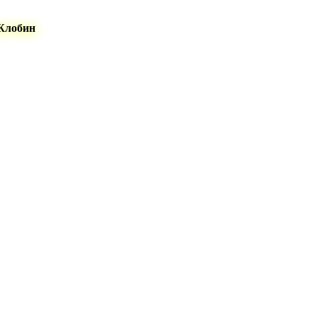
 Жлобин