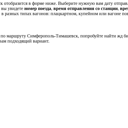
 отобразится в форме ниже. Выберите нужную вам дату отправ
е вы увидете
номер поезда
,
время отправления со станции
,
вре
 разных типах вагонов: плацкартном, купейном или вагоне п
ов по маршруту Симферополь-Тимашевск, попробуйте найти жд б
вам подходящий вариант.