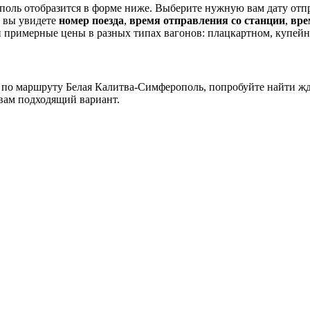
оль отобразится в форме ниже. Выберите нужную вам дату отпр
е вы увидете
номер поезда
,
время отправления со станции
,
вре
 примерные цены в разных типах вагонов: плацкартном, купей
в по маршруту Белая Калитва-Симферополь, попробуйте найти ж
вам подходящий вариант.