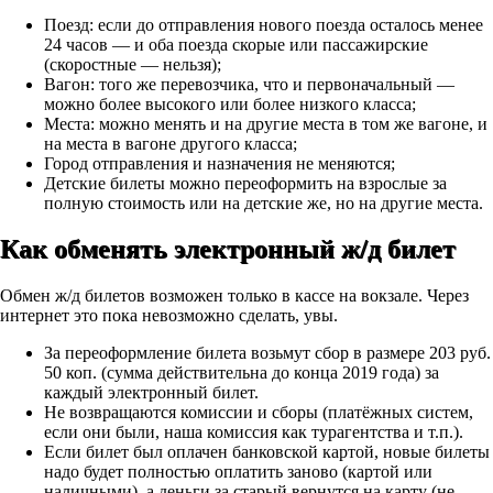
Поезд:
если до отправления нового поезда осталось менее
24 часов — и оба поезда скорые или пассажирские
(скоростные — нельзя);
Вагон:
того же перевозчика, что и первоначальный —
можно более высокого или более низкого класса;
Места:
можно менять и на другие места в том же вагоне, и
на места в вагоне другого класса;
Город
отправления и назначения не меняются;
Детские билеты
можно переоформить на взрослые за
полную стоимость или на детские же, но на другие места.
Как обменять электронный ж/д билет
Обмен ж/д билетов возможен
только в кассе на вокзале.
Через
интернет это пока невозможно сделать, увы.
За переоформление билета возьмут сбор в размере 203 руб.
50 коп. (сумма действительна до конца 2019 года) за
каждый электронный билет.
Не возвращаются комиссии и сборы (платёжных систем,
если они были, наша комиссия как турагентства и т.п.).
Если билет был оплачен банковской картой,
новые билеты
надо будет полностью оплатить заново (картой или
наличными), а деньги за старый вернутся на карту (не